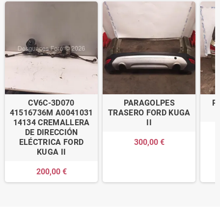
CV6C-3D070
PARAGOLPES
P
41516736M A0041031
TRASERO FORD KUGA
14134 CREMALLERA
II
DE DIRECCIÓN
ELÉCTRICA FORD
300,00 €
KUGA II
200,00 €