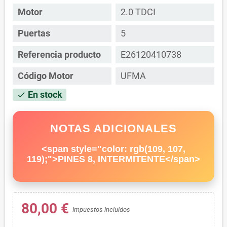
Motor
2.0 TDCI
Puertas
5
Referencia producto
E26120410738
Código Motor
UFMA
En stock
check
NOTAS ADICIONALES
<span style="color: rgb(109, 107,
119);">PINES 8, INTERMITENTE</span>
80,00 €
Impuestos incluidos