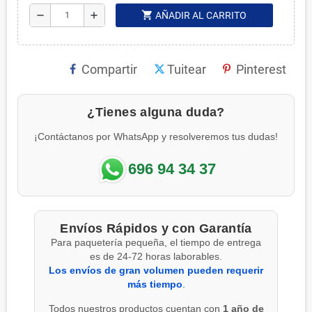
shopping_cart
remove
add
AÑADIR AL CARRITO
Compartir
Tuitear
Pinterest
¿Tienes alguna duda?
¡Contáctanos por WhatsApp y resolveremos tus dudas!
696 94 34 37
Envíos Rápidos y con Garantía
Para paquetería pequeña, el tiempo de entrega
es de 24-72 horas laborables.
Los envíos de gran volumen pueden requerir
más tiempo
.
Todos nuestros productos cuentan con
1 año de