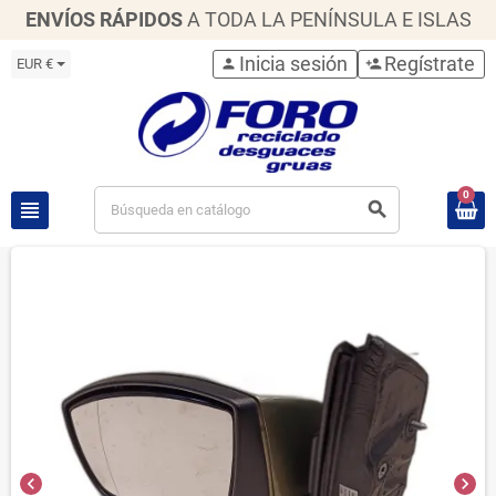
ENVÍOS RÁPIDOS
A TODA LA PENÍNSULA E ISLAS
Inicia sesión
Regístrate
EUR €
person
person_add
0
view_headline
search
chevron_left
chevron_right