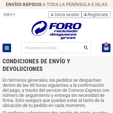
ENVÍOS RÁPIDOS
A TODA LA PENÍNSULA E ISLAS
Inicia sesión
Regístrate
EUR €
person
person_add
0
view_headline
search
CONDICIONES DE ENVÍO Y
DEVOLUCIONES
En términos generales, los pedidos se despachan
dentro de las 48 horas siguientes a la confirmación
del pago, a través del servicio de Correos Express con
número de seguimiento y entrega sin necesidad de
firma. Esto asegura que puedas estar al tanto de la
ubicación de tu pedido en cada momento.
Si prefieres seleccionar otra opción de envío, puedes