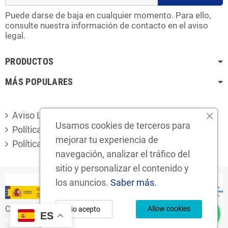
Puede darse de baja en cualquier momento. Para ello,
consulte nuestra información de contacto en el aviso
legal.
PRODUCTOS
MÁS POPULARES
Aviso Legal
Usamos cookies de terceros para
Política de privacidad
mejorar tu experiencia de
Política de cookies
navegación, analizar el tráfico del
sitio y personalizar el contenido y
los anuncios.
Saber más.
Copyright © 2024
Desguaces Foro S.L.
Allow cookies
No acepto
ES