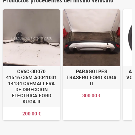
Productos procedentes del mismo vehículo
CV6C-3D070
PARAGOLPES
AM
41516736M A0041031
TRASERO FORD KUGA
VO
14134 CREMALLERA
II
DE DIRECCIÓN
ELÉCTRICA FORD
300,00 €
KUGA II
200,00 €