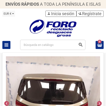
ENVÍOS RÁPIDOS
A TODA LA PENÍNSULA E ISLAS
Inicia sesión
Regístrate
EUR €
person
person_add
0
view_headline
search
chevron_left
chevron_right