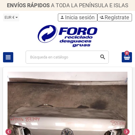
ENVÍOS RÁPIDOS
A TODA LA PENÍNSULA E ISLAS
Inicia sesión
Regístrate
EUR €
person
person_add
0
view_headline
search
chevron_left
chevron_right