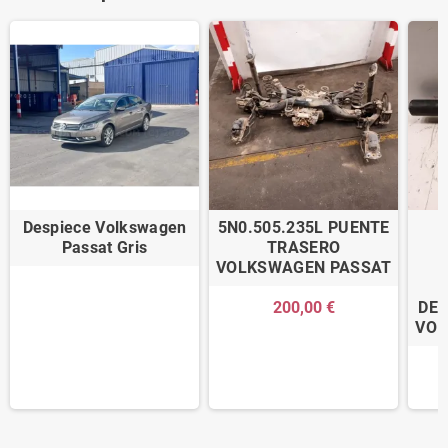
Despiece Volkswagen
5N0.505.235L PUENTE
Passat Gris
TRASERO
VOLKSWAGEN PASSAT
200,00 €
DE
VOL