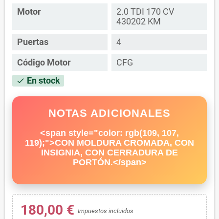
Motor
2.0 TDI 170 CV
430202 KM
Puertas
4
Código Motor
CFG
En stock
check
NOTAS ADICIONALES
<span style="color: rgb(109, 107,
119);">CON MOLDURA CROMADA, CON
INSIGNIA, CON CERRADURA DE
PORTÓN.</span>
180,00 €
Impuestos incluidos