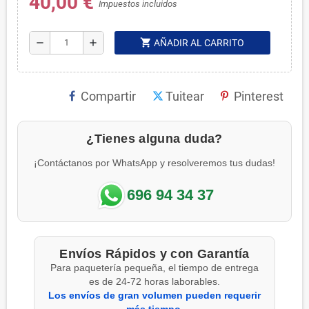
40,00 €
Impuestos incluidos
shopping_cart
remove
add
AÑADIR AL CARRITO
Compartir
Tuitear
Pinterest
¿Tienes alguna duda?
¡Contáctanos por WhatsApp y resolveremos tus dudas!
696 94 34 37
Envíos Rápidos y con Garantía
Para paquetería pequeña, el tiempo de entrega
es de 24-72 horas laborables.
Los envíos de gran volumen pueden requerir
más tiempo
.