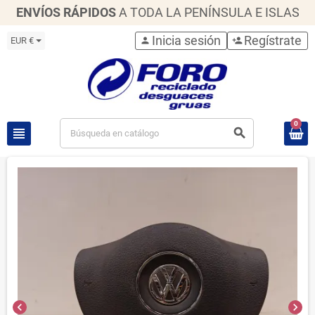
ENVÍOS RÁPIDOS
A TODA LA PENÍNSULA E ISLAS
Inicia sesión
Regístrate
EUR €
person
person_add
0
view_headline
search
chevron_left
chevron_right