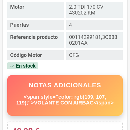
Motor
2.0 TDI 170 CV
430202 KM
Puertas
4
Referencia producto
00114299181,3C888
0201AA
Código Motor
CFG
En stock
check
NOTAS ADICIONALES
<span style="color: rgb(109, 107,
119);">VOLANTE CON AIRBAG</span>