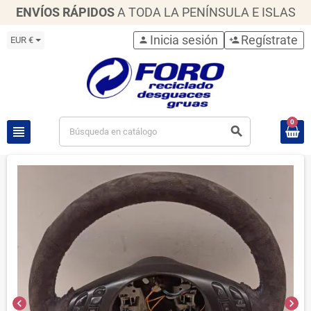
ENVÍOS RÁPIDOS
A TODA LA PENÍNSULA E ISLAS
Inicia sesión
Regístrate
EUR €
person
person_add
0
view_headline
search
chevron_left
chevron_right