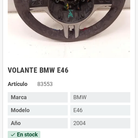
VOLANTE BMW E46
Artículo
83553
Marca
BMW
Modelo
E46
Año
2004
En stock
check