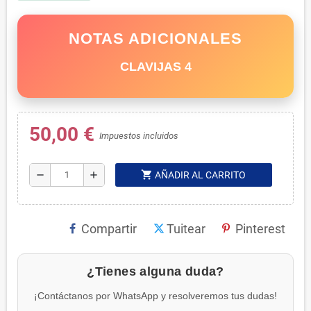
NOTAS ADICIONALES
CLAVIJAS 4
50,00 €
Impuestos incluidos
shopping_cart
remove
add
AÑADIR AL CARRITO
Compartir
Tuitear
Pinterest
¿Tienes alguna duda?
¡Contáctanos por WhatsApp y resolveremos tus dudas!