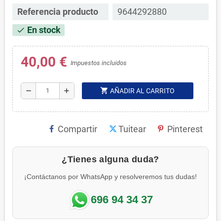
Referencia producto
9644292880
En stock
check
40,00 €
Impuestos incluidos
shopping_cart
remove
add
AÑADIR AL CARRITO
Compartir
Tuitear
Pinterest
¿Tienes alguna duda?
¡Contáctanos por WhatsApp y resolveremos tus dudas!
696 94 34 37