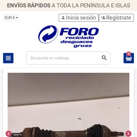
ENVÍOS RÁPIDOS
A TODA LA PENÍNSULA E ISLAS
Inicia sesión
Regístrate
EUR €
person
person_add
0
view_headline
search
chevron_left
chevron_right