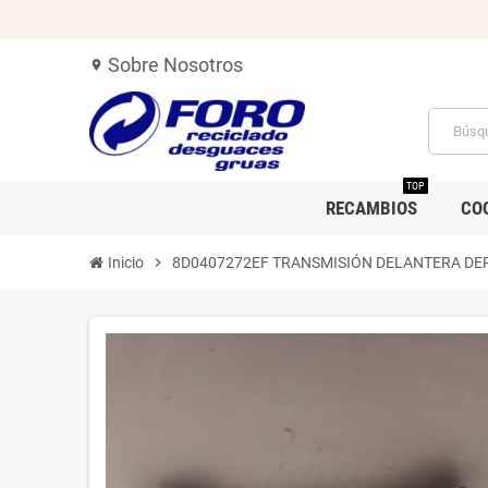
Sobre Nosotros
location_on
TOP
RECAMBIOS
CO
Inicio
chevron_right
8D0407272EF TRANSMISIÓN DELANTERA D