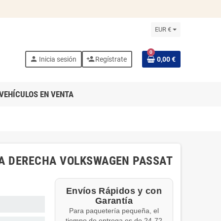
EUR €
0
person
person_add
Inicia sesión
Regístrate
0,00 €
VEHÍCULOS EN VENTA
RA DERECHA VOLKSWAGEN PASSAT
Envíos Rápidos y con
Garantía
Para paquetería pequeña, el
tiempo de entrega es de 24-72