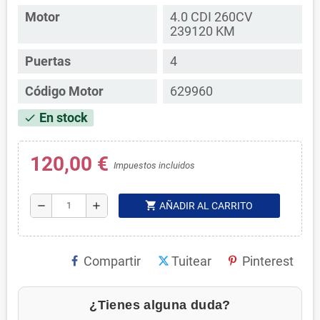
Motor
4.0 CDI 260CV
239120 KM
Puertas
4
Código Motor
629960
En stock
check
120,00 €
Impuestos incluidos
shopping_cart
remove
add
AÑADIR AL CARRITO
Compartir
Tuitear
Pinterest
¿Tienes alguna duda?