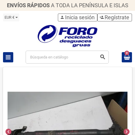
ENVÍOS RÁPIDOS
A TODA LA PENÍNSULA E ISLAS
Inicia sesión
Regístrate
EUR €
person
person_add
0
view_headline
search
chevron_left
chevron_right