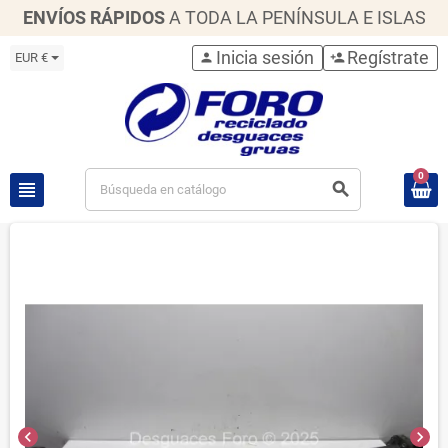
ENVÍOS RÁPIDOS
A TODA LA PENÍNSULA E ISLAS
Inicia sesión
Regístrate
EUR €
person
person_add
0
view_headline
search
chevron_left
chevron_right