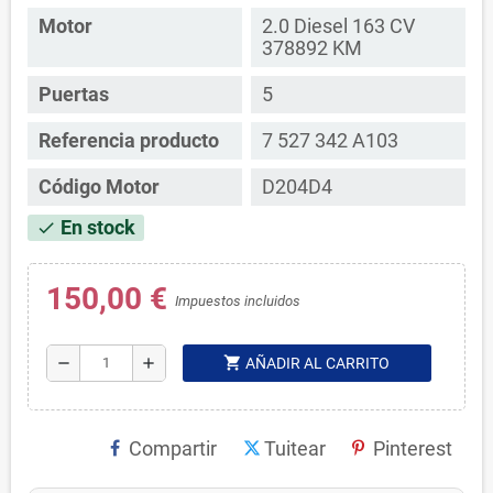
Motor
2.0 Diesel 163 CV
378892 KM
Puertas
5
Referencia producto
7 527 342 A103
Código Motor
D204D4
En stock
check
150,00 €
Impuestos incluidos
shopping_cart
remove
add
AÑADIR AL CARRITO
Compartir
Tuitear
Pinterest