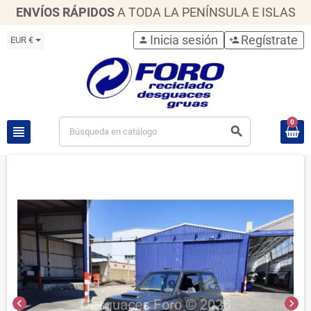
ENVÍOS RÁPIDOS
A TODA LA PENÍNSULA E ISLAS
Inicia sesión
Regístrate
EUR €
person
person_add
0
view_headline
search
chevron_left
chevron_right