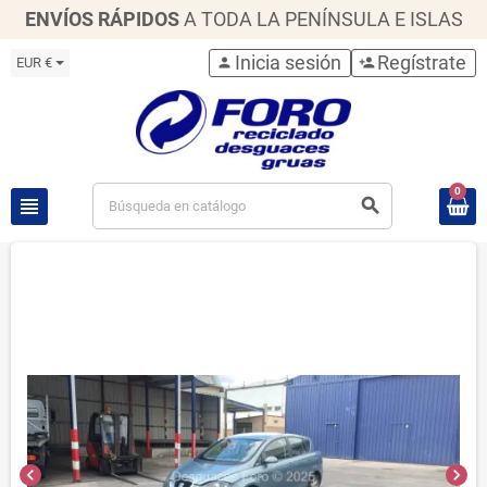
ENVÍOS RÁPIDOS
A TODA LA PENÍNSULA E ISLAS
Inicia sesión
Regístrate
EUR €
person
person_add
0
view_headline
search
chevron_left
chevron_right