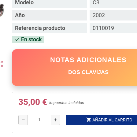
Modelo
C3
Año
2002
Referencia producto
0110019
En stock
check
NOTAS ADICIONALES
ut_map
DOS CLAVIJAS
35,00 €
Impuestos incluidos
shopping_cart
remove
add
AÑADIR AL CARRITO