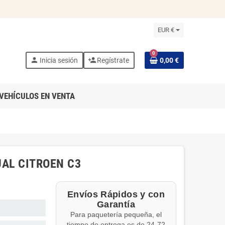
EUR €
0
person
person_add
Inicia sesión
Regístrate
0,00 €
VEHÍCULOS EN VENTA
AL CITROEN C3
Envíos Rápidos y con
Garantía
Para paquetería pequeña, el
tiempo de entrega es de 24-72