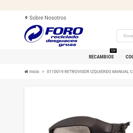
Sobre Nosotros
location_on
TOP
RECAMBIOS
CO
Inicio
chevron_right
0110019 RETROVISOR IZQUIERDO MANUAL C