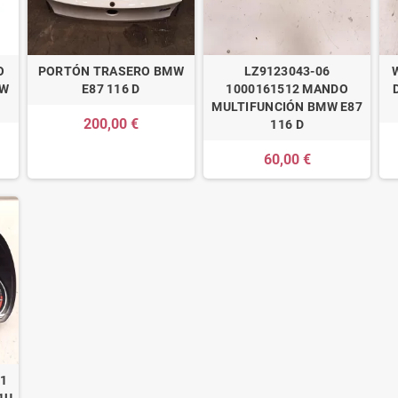
O
PORTÓN TRASERO BMW
LZ9123043-06
MW
E87 116 D
1000161512 MANDO
MULTIFUNCIÓN BMW E87
200,00 €
116 D
60,00 €
01
1U