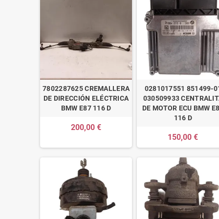
7802287625 CREMALLERA
0281017551 851499-0
DE DIRECCIÓN ELÉCTRICA
030509933 CENTRALI
BMW E87 116 D
DE MOTOR ECU BMW E
116 D
200,00 €
150,00 €