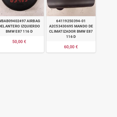
WBAB09402497 AIRBAG
64119250394-01
DELANTERO IZQUIERDO
A2C53430695 MANDO DE
BMW E87 116 D
CLIMATIZADOR BMW E87
116 D
50,00 €
60,00 €