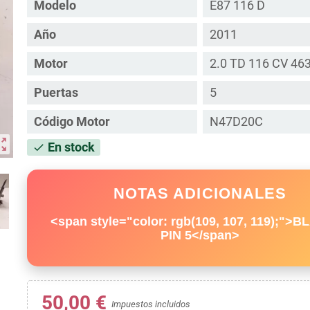
Modelo
E87 116 D
Año
2011
Motor
2.0 TD 116 CV 46
Puertas
5
Código Motor
N47D20C
ut_map
En stock
check
NOTAS ADICIONALES
<span style="color: rgb(109, 107, 119);">
PIN 5</span>
50,00 €
Impuestos incluidos