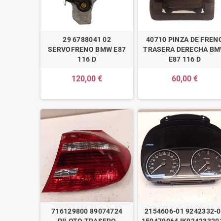
29 6788041 02
40710 PINZA DE FREN
SERVOFRENO BMW E87
TRASERA DERECHA B
116 D
E87 116 D
120,00 €
60,00 €
716129800 89074724
2154606-01 9242332-
PILOTO TRASERO
150479064 IK92423320