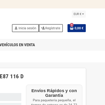
EUR €
0
person
person_add
Inicia sesión
Regístrate
0,00 €
VEHÍCULOS EN VENTA
E87 116 D
Envíos Rápidos y con
Garantía
Para paquetería pequeña, el
tiempo de entrega es de 24-72