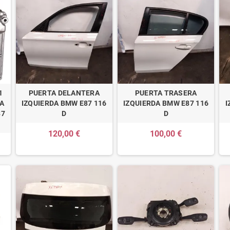
1
PUERTA DELANTERA
PUERTA TRASERA
TA
IZQUIERDA BMW E87 116
IZQUIERDA BMW E87 116
I
87
D
D
120,00 €
100,00 €