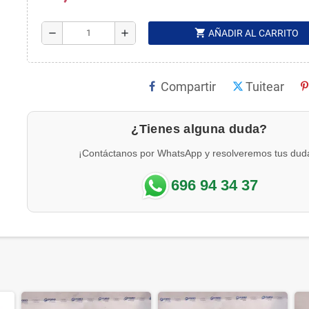
shopping_cart
remove
add
AÑADIR AL CARRITO
Compartir
Tuitear
¿Tienes alguna duda?
¡Contáctanos por WhatsApp y resolveremos tus dud
696 94 34 37