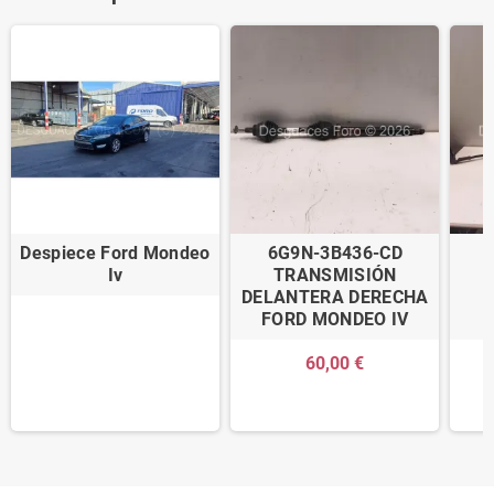
Despiece Ford Mondeo
6G9N-3B436-CD
Iv
TRANSMISIÓN
DELANTERA DERECHA
D
FORD MONDEO IV
60,00 €