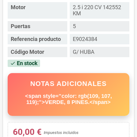
Motor
2.5 i 220 CV 142552
KM
Puertas
5
Referencia producto
E9024384
Código Motor
G/ HUBA
En stock
check
NOTAS ADICIONALES
<span style="color: rgb(109, 107,
119);">VERDE, 8 PINES.</span>
60,00 €
Impuestos incluidos