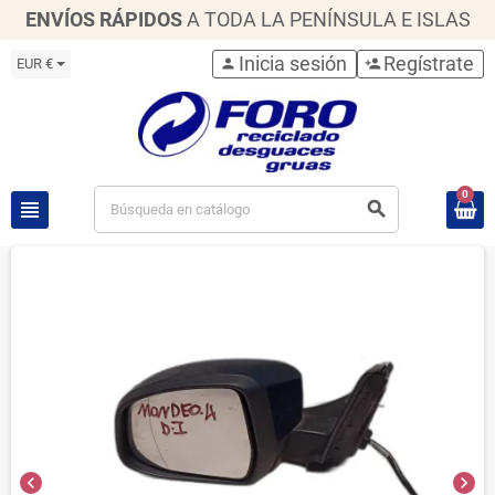
ENVÍOS RÁPIDOS
A TODA LA PENÍNSULA E ISLAS
Inicia sesión
Regístrate
EUR €
person
person_add
0
view_headline
search
chevron_left
chevron_right