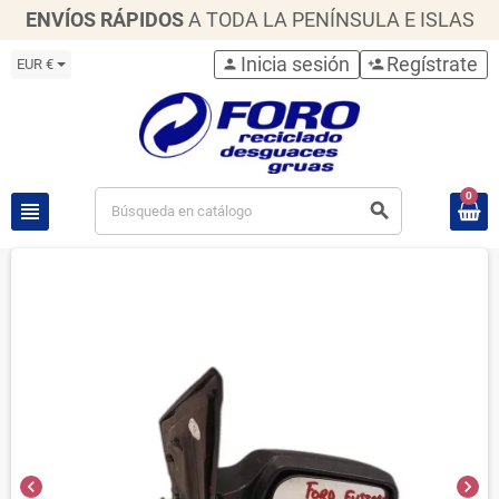
ENVÍOS RÁPIDOS
A TODA LA PENÍNSULA E ISLAS
Inicia sesión
Regístrate
EUR €
person
person_add
0
view_headline
search
chevron_left
chevron_right