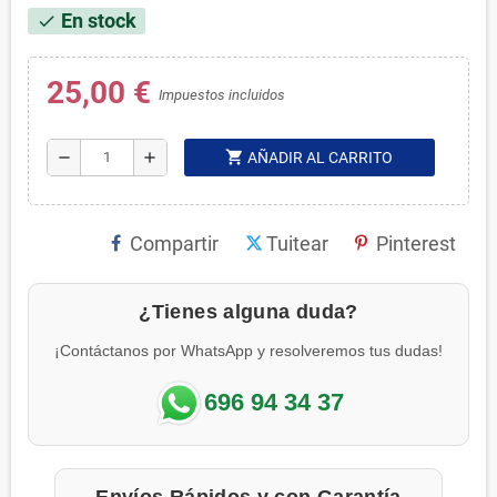
En stock
check
25,00 €
Impuestos incluidos
shopping_cart
remove
add
AÑADIR AL CARRITO
Compartir
Tuitear
Pinterest
¿Tienes alguna duda?
¡Contáctanos por WhatsApp y resolveremos tus dudas!
696 94 34 37
Envíos Rápidos y con Garantía