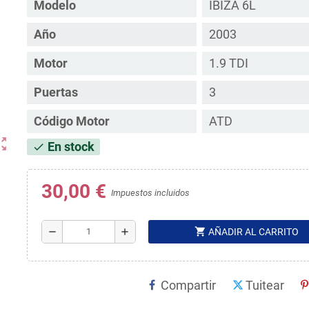
Modelo
IBIZA 6L
Año
2003
Motor
1.9 TDI
Puertas
3
Código Motor
ATD
ut_map
En stock
check
30,00 €
Impuestos incluidos
shopping_cart
remove
add
AÑADIR AL CARRITO
Compartir
Tuitear