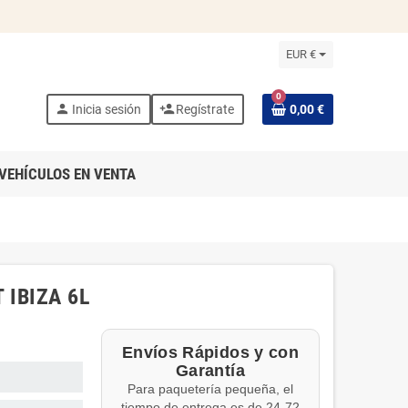
EUR €
0
person
person_add
Inicia sesión
Regístrate
0,00 €
VEHÍCULOS EN VENTA
 IBIZA 6L
Envíos Rápidos y con
Garantía
Para paquetería pequeña, el
tiempo de entrega es de 24-72