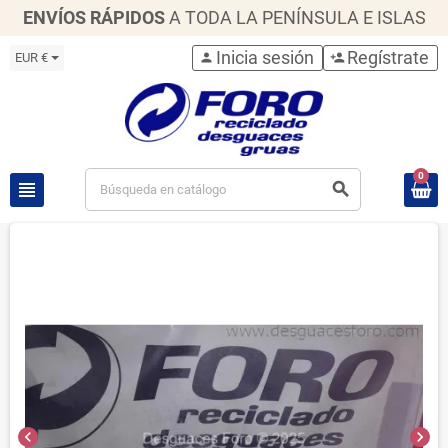
ENVÍOS RÁPIDOS
A TODA LA PENÍNSULA E ISLAS
Inicia sesión
Regístrate
EUR €
person
person_add
0
view_headline
search
chevron_left
chevron_right