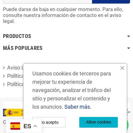
Puede darse de baja en cualquier momento. Para ello,
consulte nuestra información de contacto en el aviso
legal.
PRODUCTOS
MÁS POPULARES
Aviso Legal
Usamos cookies de terceros para
Política de privacidad
mejorar tu experiencia de
Política de cookies
navegación, analizar el tráfico del
sitio y personalizar el contenido y
los anuncios.
Saber más.
Copyright © 2024
Desguaces Foro S.L.
Allow cookies
No acepto
ES