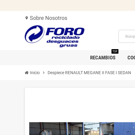
Sobre Nosotros
location_on
TOP
RECAMBIOS
CO
Inicio
chevron_right
Despiece RENAULT MEGANE II FASE I SEDAN