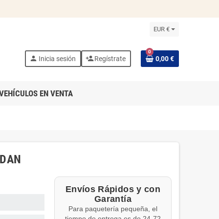
EUR €
0
person
person_add
Inicia sesión
Regístrate
0,00 €
VEHÍCULOS EN VENTA
EDAN
Envíos Rápidos y con
Garantía
Para paquetería pequeña, el
tiempo de entrega es de 24-72