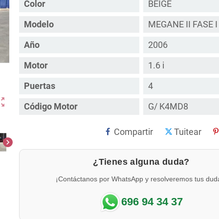
Color
BEIGE
Modelo
MEGANE II FASE 
Año
2006
Motor
1.6 i
Puertas
4
ut_map
Código Motor
G/ K4MD8
Compartir
Tuitear
chevron_right
¿Tienes alguna duda?
¡Contáctanos por WhatsApp y resolveremos tus dud
696 94 34 37