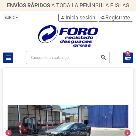
ENVÍOS RÁPIDOS
A TODA LA PENÍNSULA E ISLAS
Inicia sesión
Regístrate
EUR €
person
person_add
0
view_headline
search
chevron_left
chevron_right