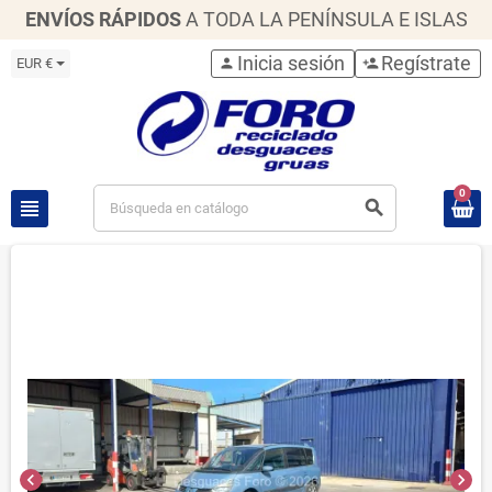
ENVÍOS RÁPIDOS
A TODA LA PENÍNSULA E ISLAS
Inicia sesión
Regístrate
EUR €
person
person_add
0
view_headline
search
chevron_left
chevron_right