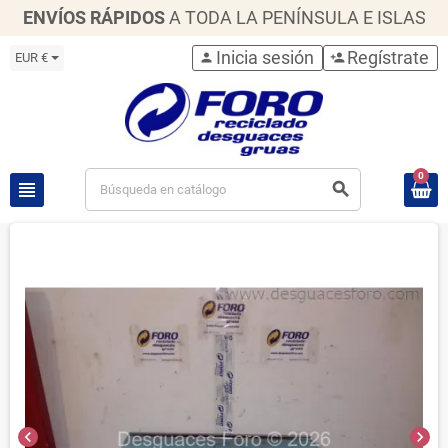
ENVÍOS RÁPIDOS
A TODA LA PENÍNSULA E ISLAS
Inicia sesión
Regístrate
EUR €
person
person_add
0
view_headline
search
chevron_left
chevron_right