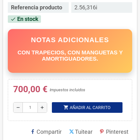
Referencia producto
2.56,316i
En stock
check
NOTAS ADICIONALES
CON TRAPECIOS, CON MANGUETAS Y
AMORTIGUADORES.
700,00 €
Impuestos incluidos
shopping_cart
remove
add
AÑADIR AL CARRITO
Compartir
Tuitear
Pinterest