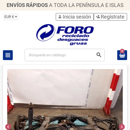
ENVÍOS RÁPIDOS
A TODA LA PENÍNSULA E ISLAS
Inicia sesión
Regístrate
EUR €
person
person_add
0
view_headline
search
chevron_left
chevron_right