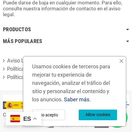
Puede darse de baja en cualquier momento. Para ello,
consulte nuestra información de contacto en el aviso
legal.
PRODUCTOS
MÁS POPULARES
Aviso Legal
Usamos cookies de terceros para
Política de privacidad
mejorar tu experiencia de
Política de cookies
navegación, analizar el tráfico del
sitio y personalizar el contenido y
los anuncios.
Saber más.
Copyright © 2024
Desguaces Foro S.L.
Allow cookies
No acepto
ES