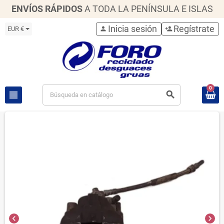
ENVÍOS RÁPIDOS
A TODA LA PENÍNSULA E ISLAS
Inicia sesión
Regístrate
EUR €
person
person_add
0
view_headline
search
chevron_left
chevron_right