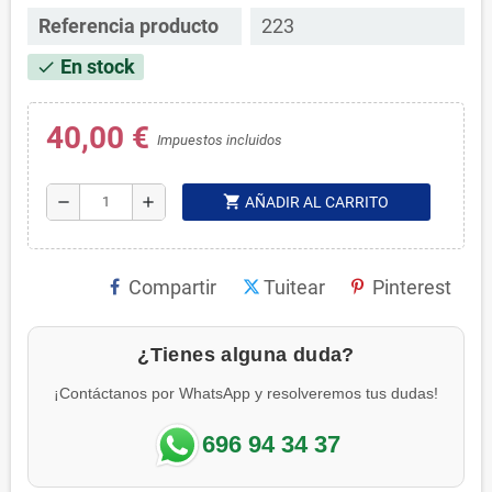
Referencia producto
223
En stock
check
40,00 €
Impuestos incluidos
shopping_cart
remove
add
AÑADIR AL CARRITO
Compartir
Tuitear
Pinterest
¿Tienes alguna duda?
¡Contáctanos por WhatsApp y resolveremos tus dudas!
696 94 34 37