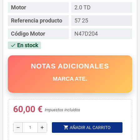
Motor
2.0 TD
Referencia producto
57 25
Código Motor
N47D204
En stock
check
NOTAS ADICIONALES
MARCA ATE.
60,00 €
Impuestos incluidos
shopping_cart
remove
add
AÑADIR AL CARRITO