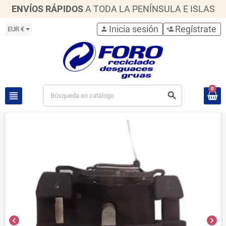
ENVÍOS RÁPIDOS
A TODA LA PENÍNSULA E ISLAS
Inicia sesión
Regístrate
EUR €
person
person_add
0
view_headline
search
chevron_left
chevron_right