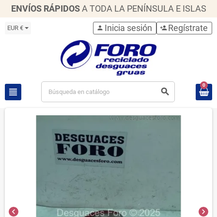
ENVÍOS RÁPIDOS
A TODA LA PENÍNSULA E ISLAS
Inicia sesión
Regístrate
EUR €
person
person_add
0
view_headline
search
chevron_left
chevron_right