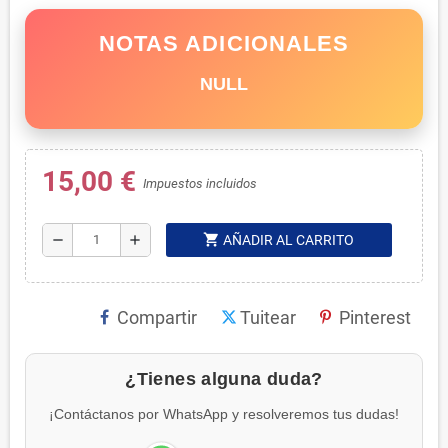
NOTAS ADICIONALES
NULL
15,00 €
Impuestos incluidos
shopping_cart
remove
add
AÑADIR AL CARRITO
Compartir
Tuitear
Pinterest
¿Tienes alguna duda?
¡Contáctanos por WhatsApp y resolveremos tus dudas!