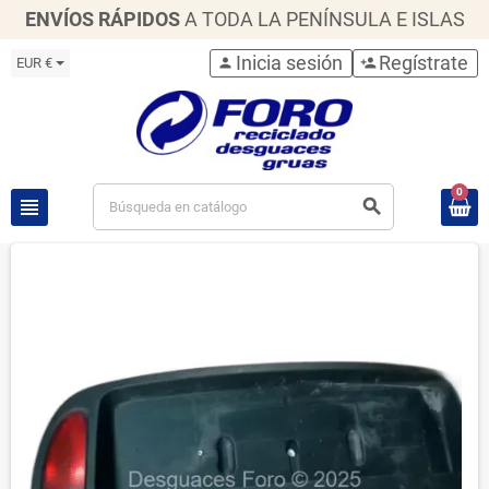
ENVÍOS RÁPIDOS
A TODA LA PENÍNSULA E ISLAS
Inicia sesión
Regístrate
EUR €
person
person_add
0
view_headline
search