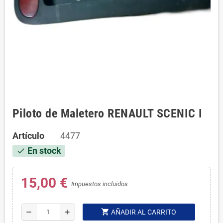
Piloto de Maletero RENAULT SCENIC I
Artículo
4477
En stock
check
15,00 €
Impuestos incluidos
shopping_cart
remove
add
AÑADIR AL CARRITO