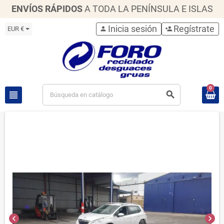
ENVÍOS RÁPIDOS
A TODA LA PENÍNSULA E ISLAS
Inicia sesión
Regístrate
EUR €
person
person_add
0
view_headline
search
chevron_left
chevron_right