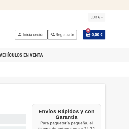
EUR €
0
person
person_add
Inicia sesión
Regístrate
0,00 €
VEHÍCULOS EN VENTA
Envíos Rápidos y con
Garantía
Para paquetería pequeña, el
tiempo de entrega es de 24-72