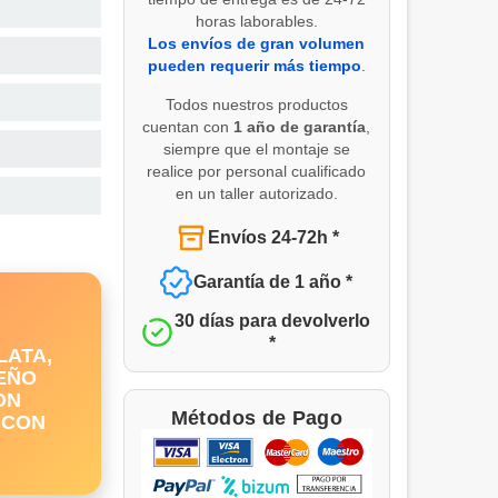
horas laborables.
Los envíos de gran volumen
pueden requerir más tiempo
.
Todos nuestros productos
cuentan con
1 año de garantía
,
siempre que el montaje se
realice por personal cualificado
en un taller autorizado.
Envíos 24-72h *
Garantía de 1 año *
30 días para devolverlo
*
PLATA,
EÑO
ON
Métodos de Pago
 CON