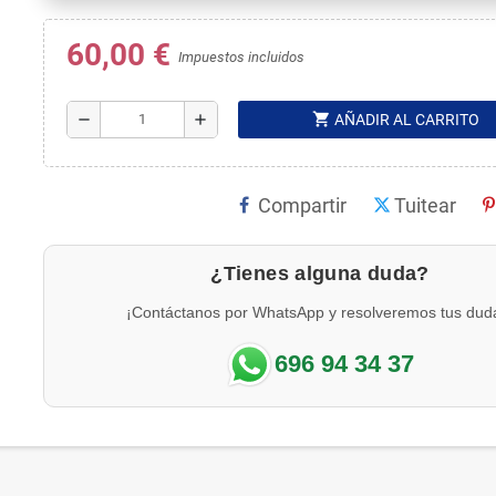
60,00 €
Impuestos incluidos
shopping_cart
remove
add
AÑADIR AL CARRITO
Compartir
Tuitear
¿Tienes alguna duda?
¡Contáctanos por WhatsApp y resolveremos tus dud
696 94 34 37