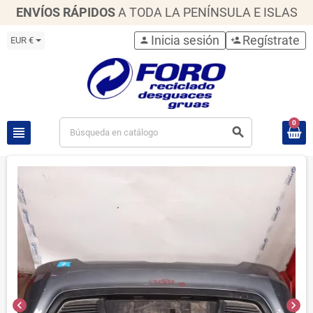
ENVÍOS RÁPIDOS
A TODA LA PENÍNSULA E ISLAS
Inicia sesión
Regístrate
EUR €
person
person_add
0
view_headline
search
chevron_left
chevron_right