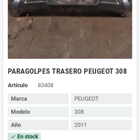
PARAGOLPES TRASERO PEUGEOT 308
Artículo
83408
Marca
PEUGEOT
Modelo
308
Año
2011
En stock
check