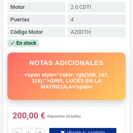
Motor
2.0 CDTI
Puertas
4
Código Motor
A20DTH
En stock
check
NOTAS ADICIONALES
<span style="color: rgb(109, 107,
119);">GRIS, LUCES EN LA
MATRICULA</span>
200,00 €
Impuestos incluidos
shopping_cart
remove
add
AÑADIR AL CARRITO