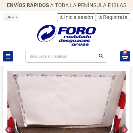
ENVÍOS RÁPIDOS
A TODA LA PENÍNSULA E ISLAS
Inicia sesión
Regístrate
EUR €
person
person_add
0
view_headline
search
chevron_left
chevron_right