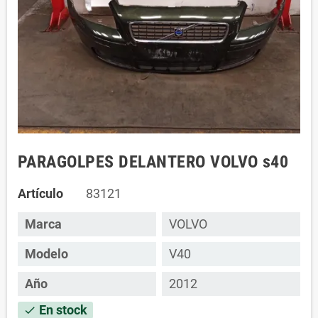
PARAGOLPES DELANTERO VOLVO s40
Artículo
83121
Marca
VOLVO
Modelo
V40
Año
2012
En stock
check