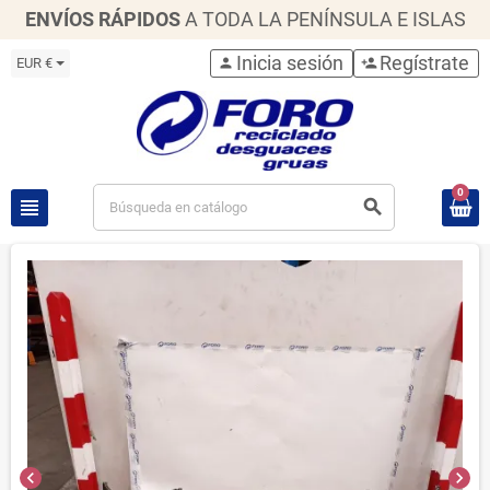
ENVÍOS RÁPIDOS
A TODA LA PENÍNSULA E ISLAS
Inicia sesión
Regístrate
EUR €
person
person_add
0
view_headline
search
chevron_left
chevron_right