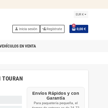
EUR €
0
person
person_add
Inicia sesión
Regístrate
0,00 €
VEHÍCULOS EN VENTA
N TOURAN
Envíos Rápidos y con
Garantía
Para paquetería pequeña, el
tiempo de entrega es de 24-72