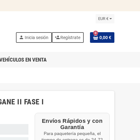
EUR €
0
person
person_add
Inicia sesión
Regístrate
0,00 €
VEHÍCULOS EN VENTA
NE II FASE I
Envíos Rápidos y con
Garantía
Para paquetería pequeña, el
tiempo de entrega es de 24-72