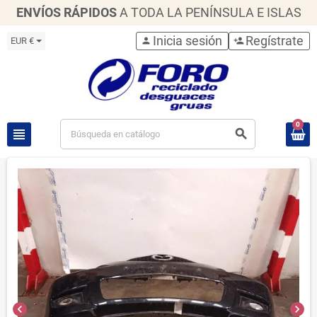
ENVÍOS RÁPIDOS
A TODA LA PENÍNSULA E ISLAS
Inicia sesión
Regístrate
EUR €
person
person_add
0
view_headline
search
chevron_left
chevron_right