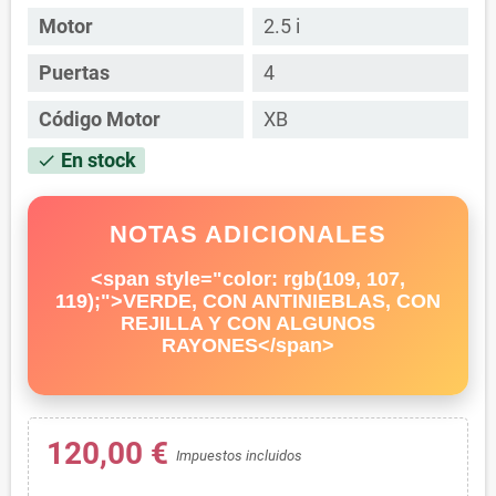
Motor
2.5 i
Puertas
4
Código Motor
XB
En stock
check
NOTAS ADICIONALES
<span style="color: rgb(109, 107,
119);">VERDE, CON ANTINIEBLAS, CON
REJILLA Y CON ALGUNOS
RAYONES</span>
120,00 €
Impuestos incluidos