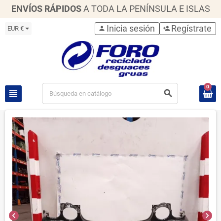
ENVÍOS RÁPIDOS
A TODA LA PENÍNSULA E ISLAS
Inicia sesión
Regístrate
EUR €
person
person_add
0
view_headline
search
chevron_left
chevron_right