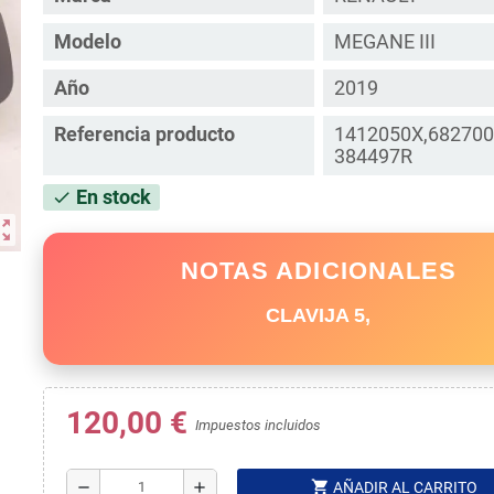
Modelo
MEGANE III
Año
2019
Referencia producto
1412050X,682700
384497R
En stock
check
ut_map
NOTAS ADICIONALES
CLAVIJA 5,
120,00 €
Impuestos incluidos
shopping_cart
remove
add
AÑADIR AL CARRITO