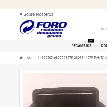
Sobre Nosotros
location_on
TOP
RECAMBIOS
CO
Inicio
chevron_right
1412050X 682700857R 280384497R PANTAL