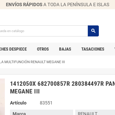
ENVÍOS RÁPIDOS
A TODA LA PENÍNSULA E ISLAS
search
CHES DESPIECE
OTROS
BAJAS
TASACIONES
LA MULTIFUNCIÓN RENAULT MEGANE III
1412050X 682700857R 280384497R PA
MEGANE III
Artículo
83551
Marca
RENAULT