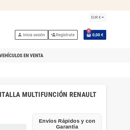
EUR €
0
person
person_add
Inicia sesión
Regístrate
0,00 €
VEHÍCULOS EN VENTA
NTALLA MULTIFUNCIÓN RENAULT
Envíos Rápidos y con
Garantía