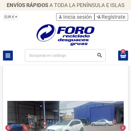
ENVÍOS RÁPIDOS
A TODA LA PENÍNSULA E ISLAS
Inicia sesión
Regístrate
EUR €
person
person_add
0
view_headline
search
chevron_left
chevron_right