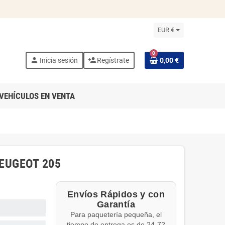
EUR €
0
person
person_add
Inicia sesión
Regístrate
0,00 €
VEHÍCULOS EN VENTA
EUGEOT 205
Envíos Rápidos y con
Garantía
Para paquetería pequeña, el
tiempo de entrega es de 24-72