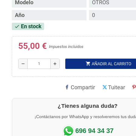
Modelo
OTROS
Año
0
En stock
check
55,00 €
Impuestos incluidos
shopping_cart
remove
add
AÑADIR AL CARRITO
Compartir
Tuitear
¿Tienes alguna duda?
¡Contáctanos por WhatsApp y resolveremos tus dud
696 94 34 37