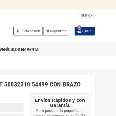
EUR €
0
person
person_add
Inicia sesión
Regístrate
0,00 €
VEHÍCULOS EN VENTA
T 50032310 54499 CON BRAZO
Envíos Rápidos y con
Garantía
Para paquetería pequeña, el
tiempo de entrega es de 24-72