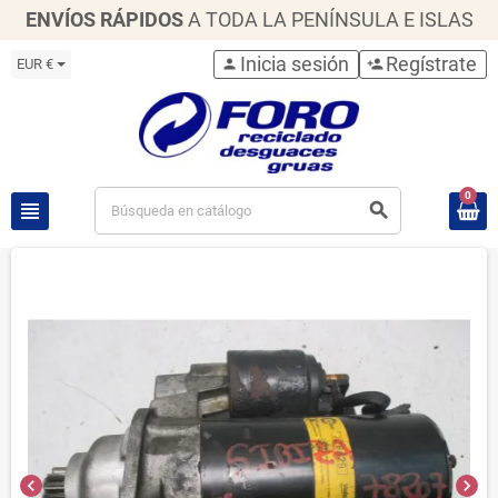
ENVÍOS RÁPIDOS
A TODA LA PENÍNSULA E ISLAS
Inicia sesión
Regístrate
EUR €
person
person_add
0
view_headline
search
chevron_left
chevron_right