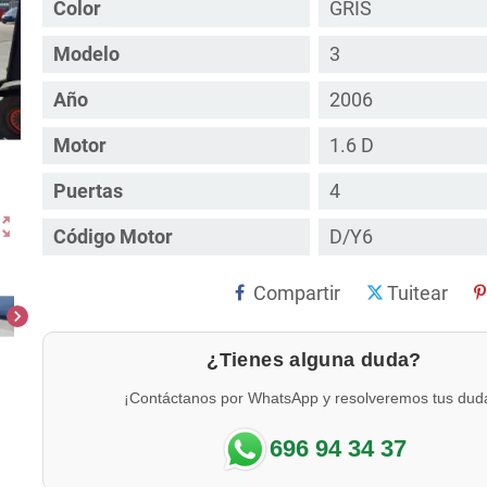
Color
GRIS
Modelo
3
Año
2006
Motor
1.6 D
Puertas
4
ut_map
Código Motor
D/Y6
Compartir
Tuitear
chevron_right
¿Tienes alguna duda?
¡Contáctanos por WhatsApp y resolveremos tus dud
696 94 34 37