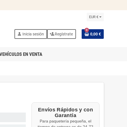
EUR €
0
person
person_add
Inicia sesión
Regístrate
0,00 €
VEHÍCULOS EN VENTA
Envíos Rápidos y con
Garantía
Para paquetería pequeña, el
tiempo de entrega es de 24-72