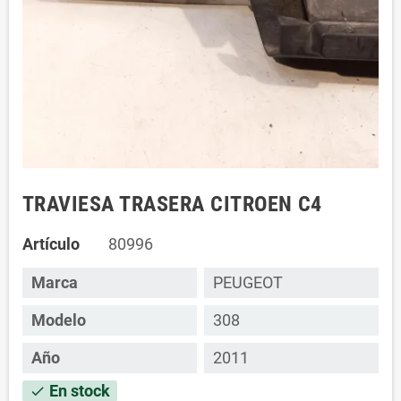
TRAVIESA TRASERA CITROEN C4
Artículo
80996
Marca
PEUGEOT
Modelo
308
Año
2011
En stock
check