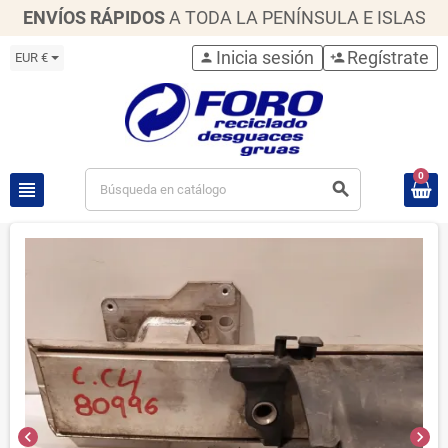
ENVÍOS RÁPIDOS
A TODA LA PENÍNSULA E ISLAS
Inicia sesión
Regístrate
EUR €
person
person_add
0
view_headline
search
chevron_left
chevron_right