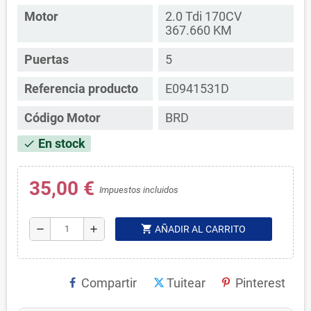
Motor
2.0 Tdi 170CV
367.660 KM
Puertas
5
Referencia producto
E0941531D
Código Motor
BRD
En stock
check
35,00 €
Impuestos incluidos
shopping_cart
remove
add
AÑADIR AL CARRITO
Compartir
Tuitear
Pinterest