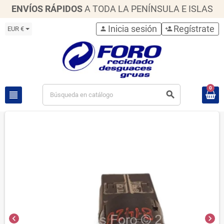
ENVÍOS RÁPIDOS
A TODA LA PENÍNSULA E ISLAS
Inicia sesión
Regístrate
EUR €
person
person_add
0
view_headline
search
chevron_left
chevron_right