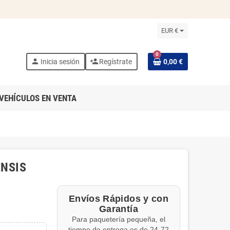
EUR €
0
person
person_add
Inicia sesión
Regístrate
0,00 €
VEHÍCULOS EN VENTA
ENSIS
Envíos Rápidos y con
Garantía
Para paquetería pequeña, el
tiempo de entrega es de 24-72