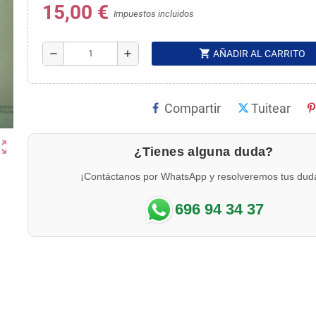
15,00 €
Impuestos incluidos
shopping_cart
remove
add
AÑADIR AL CARRITO
Compartir
Tuitear
ut_map
¿Tienes alguna duda?
¡Contáctanos por WhatsApp y resolveremos tus dud
696 94 34 37