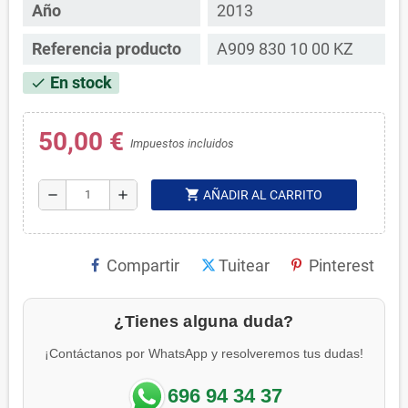
Año
2013
Referencia producto
A909 830 10 00 KZ
En stock
check
50,00 €
Impuestos incluidos
shopping_cart
remove
add
AÑADIR AL CARRITO
Compartir
Tuitear
Pinterest
¿Tienes alguna duda?
¡Contáctanos por WhatsApp y resolveremos tus dudas!
696 94 34 37