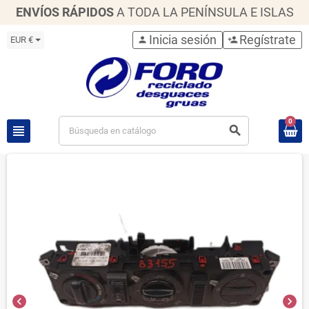
ENVÍOS RÁPIDOS
A TODA LA PENÍNSULA E ISLAS
Inicia sesión
Regístrate
EUR €
person
person_add
0
view_headline
search
chevron_left
chevron_right