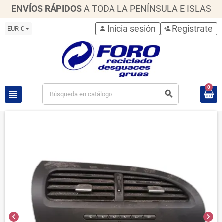
ENVÍOS RÁPIDOS
A TODA LA PENÍNSULA E ISLAS
Inicia sesión
Regístrate
EUR €
person
person_add
0
view_headline
search
chevron_left
chevron_right