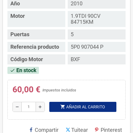
Año
2010
Motor
1.9TDI 90CV
84715KM
Puertas
5
Referencia producto
5P0 907044 P
Código Motor
BXF
En stock
check
60,00 €
Impuestos incluidos
shopping_cart
remove
add
AÑADIR AL CARRITO
Compartir
Tuitear
Pinterest