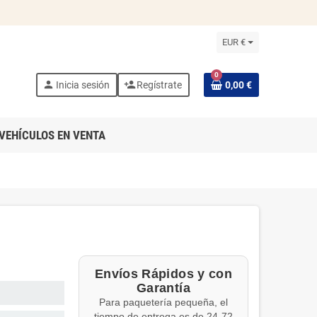
EUR €
0
person
person_add
Inicia sesión
Regístrate
0,00 €
VEHÍCULOS EN VENTA
Envíos Rápidos y con
Garantía
Para paquetería pequeña, el
tiempo de entrega es de 24-72