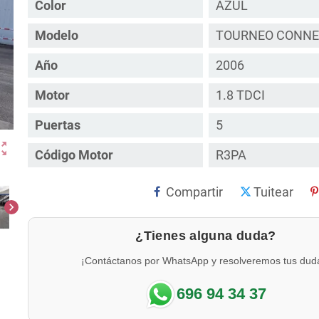
Color
AZUL
Modelo
TOURNEO CONN
Año
2006
Motor
1.8 TDCI
Puertas
5
ut_map
Código Motor
R3PA
Compartir
Tuitear
chevron_right
¿Tienes alguna duda?
¡Contáctanos por WhatsApp y resolveremos tus dud
696 94 34 37