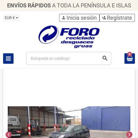
ENVÍOS RÁPIDOS
A TODA LA PENÍNSULA E ISLAS
Inicia sesión
Regístrate
EUR €
person
person_add
0
view_headline
search
chevron_left
chevron_right