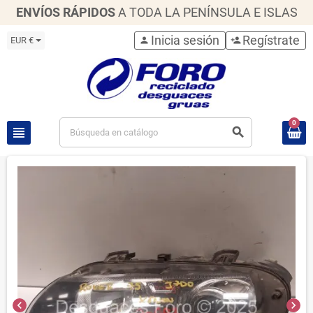
ENVÍOS RÁPIDOS
A TODA LA PENÍNSULA E ISLAS
Inicia sesión
Regístrate
EUR €
person
person_add
0
view_headline
search
chevron_left
chevron_right